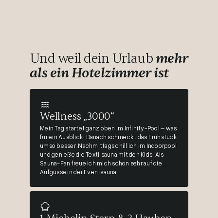
Und weil dein Urlaub
mehr
als ein Hotelzimmer ist
Wellness „3000“
Mein Tag startet ganz oben im Infinity-Pool – was
für ein Ausblick! Danach schmeckt das Frühstück
umso besser. Nachmittags chill ich im Indoorpool
und genieße die Textilsauna mit den Kids. Als
Sauna-Fan freue ich mich schon sehr auf die
Aufgüsse in der Eventsauna...