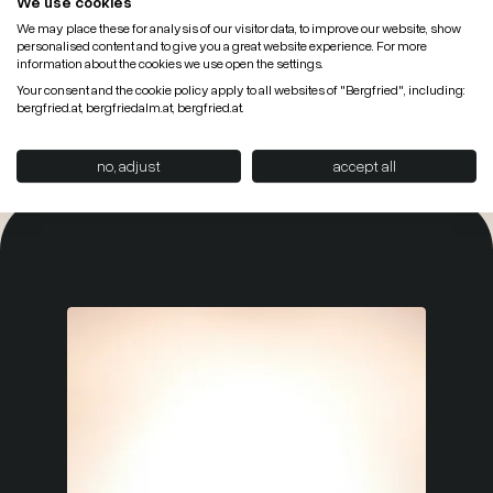
We use cookies
Bei uns wird Familienfreude GROSS geschrieben.
Hier gibts die Coolen KIDS & TEENS Indoorwelt bis
We may place these for analysis of our visitor data, to improve our website, show
personalised content and to give you a great website experience. For more
hin zur Megawasser Rutsche... & Kinderbetreuung
information about the cookies we use open the settings.
mit Bianca...
Your consent and the cookie policy apply to all websites of "Bergfried", including:
bergfried.at, bergfriedalm.at, bergfried.at.
no, adjust
accept all