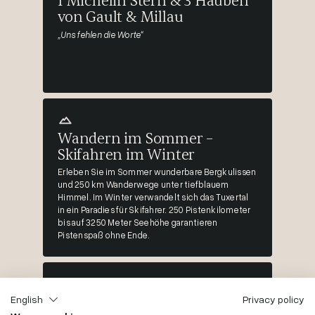
1 Michelin Stern & 3 Hauben
von Gault & Millau
„Uns fehlen die Worte“
Wandern im Sommer –
Skifahren im Winter
Erleben Sie im Sommer wunderbare Bergkulissen
und 250 km Wanderwege unter tiefblauem
Himmel. Im Winter verwandelt sich das Tuxertal
in ein Paradies für Skifahrer. 250 Pistenkilometer
bis auf 3250 Meter Seehöhe garantieren
Pistenspaß ohne Ende.
500m2 Kinderparadies
English
Privacy policy