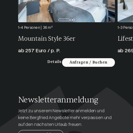
1-4 Personen
36 m²
1-3 Pers
Mountain Style 36er
Lifes
ab 257 Euro / p. P.
ab 269
Details
Anfragen / Buchen
Newsletteranmeldung
Jetzt zu unserem Newsletter anmelden und
keine Bergfried Angebote mehr verpassen und
auf den nächsten Urlaub freuen.