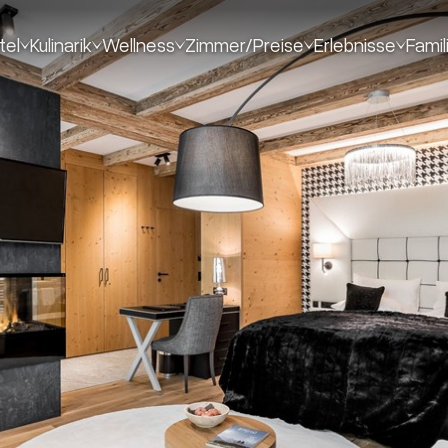
tel
Kulinarik
Wellness
Zimmer/Preise
Erlebnisse
Famil