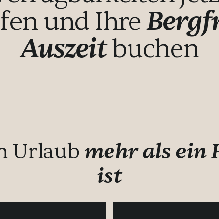
Bergf
fen und Ihre
Auszeit
buchen
in Urlaub
mehr als ein
ist
ty-Pool – was für ein
ühstück umso besser.