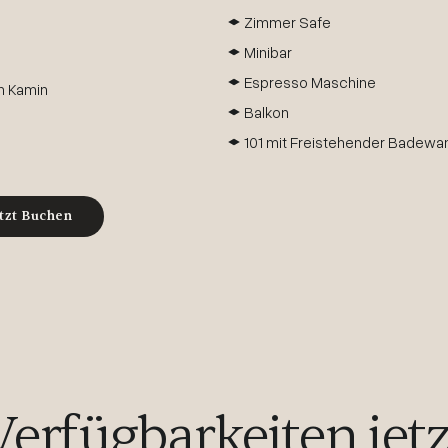
Zimmer Safe
Minibar
Espresso Maschine
m Kamin
Balkon
101 mit Freistehender Badew
tzt Buchen
Verfügbarkeiten jetz