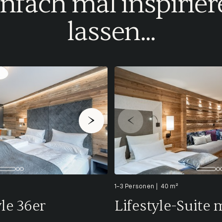
nfach mal inspirie
lassen...
1-3 Personen
40 m²
le 36er
Lifestyle-Suite