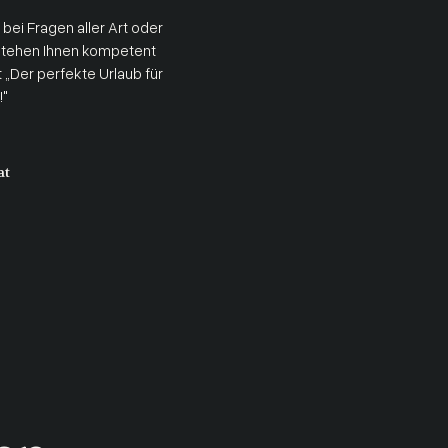
 bei Fragen aller Art oder
tehen Ihnen kompetent
t „Der perfekte Urlaub für
!"
.
at