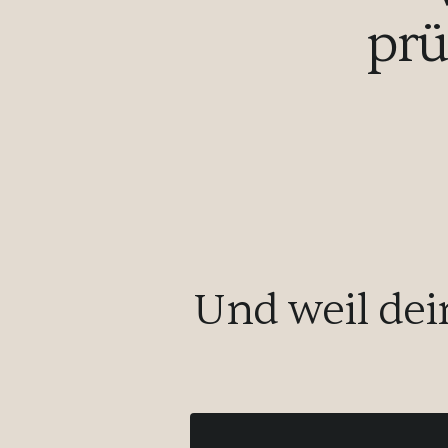
prü
Und weil de
Mein Tag startet ganz oben im Infini
Ausblick! Danach schmeckt das Fr