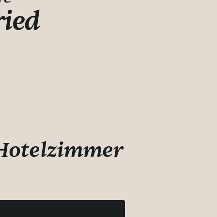
ried
 Hotelzimmer