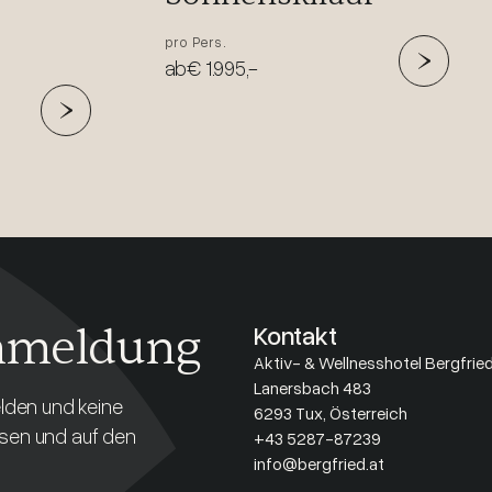
pro Pers.
ab
€ 1.995,-
nmeldung
Kontakt
Aktiv- & Wellnesshotel Bergfrie
Lanersbach 483
lden und keine
6293 Tux, Österreich
sen und auf den
+43 5287-87239
info@bergfried.at