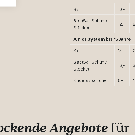
Ski
10,-
1
Set
(Ski-Schuhe-
12,-
2
Stöcke)
Junior System bis 15 Jahre
Ski
13,-
2
Set
(Ski-Schuhe-
16,-
3
Stöcke)
Kinderskischuhe
6,-
1
ockende Angebote
für