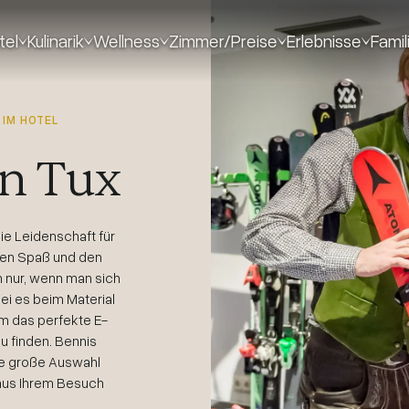
tel
Kulinarik
Wellness
Zimmer/Preise
Erlebnisse
Famil
 IM HOTEL
in Tux
ie Leidenschaft für
Den Spaß und den
n nur, wenn man sich
ei es beim Material
um das perfekte E-
zu finden. Bennis
ine große Auswahl
 aus Ihrem Besuch