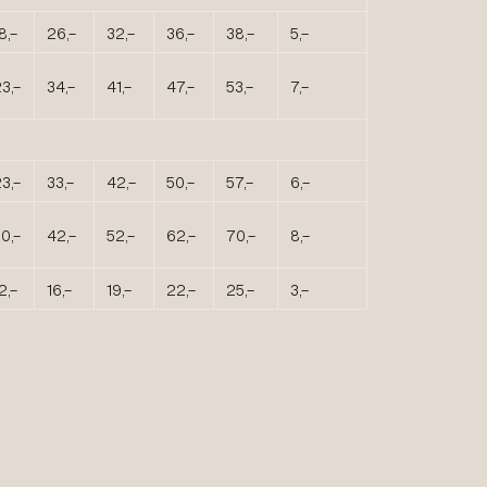
8,-
26,-
32,-
36,-
38,-
5,-
3,-
34,-
41,-
47,-
53,-
7,-
3,-
33,-
42,-
50,-
57,-
6,-
0,-
42,-
52,-
62,-
70,-
8,-
2,-
16,-
19,-
22,-
25,-
3,-