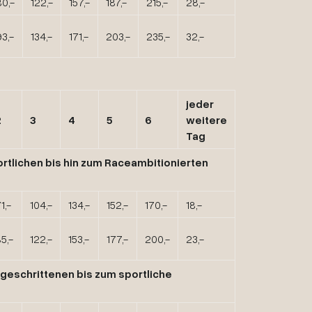
80,-
122,-
157,-
187,-
215,-
28,-
93,-
134,-
171,-
203,-
235,-
32,-
jeder
2
3
4
5
6
weitere
Tag
rtlichen bis hin zum Raceambitionierten
1,-
104,-
134,-
152,-
170,-
18,-
5,-
122,-
153,-
177,-
200,-
23,-
geschrittenen bis zum sportliche