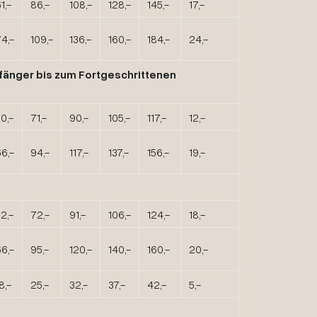
1,-
86,-
108,-
128,-
145,-
17,-
4,-
109,-
136,-
160,-
184,-
24,-
fänger bis zum Fortgeschrittenen
0,-
71,-
90,-
105,-
117,-
12,-
6,-
94,-
117,-
137,-
156,-
19,-
2,-
72,-
91,-
106,-
124,-
18,-
6,-
95,-
120,-
140,-
160,-
20,-
8,-
25,-
32,-
37,-
42,-
5,-