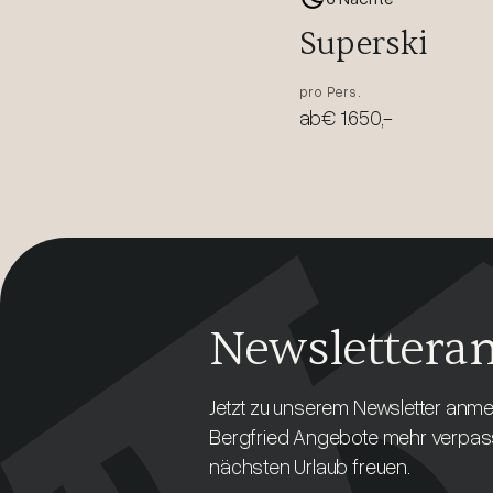
Superski
pro Pers.
ab
€ 1.650,-
Newslettera
Jetzt zu unserem Newsletter anme
Bergfried Angebote mehr verpas
nächsten Urlaub freuen.