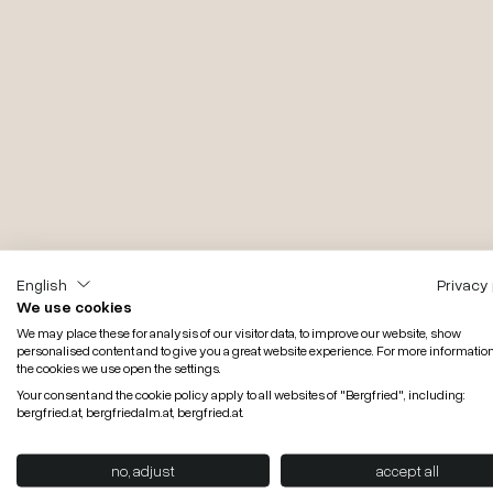
English
Privacy 
We use cookies
We may place these for analysis of our visitor data, to improve our website, show
personalised content and to give you a great website experience. For more informatio
the cookies we use open the settings.
Your consent and the cookie policy apply to all websites of "Bergfried", including:
bergfried.at, bergfriedalm.at, bergfried.at.
no, adjust
accept all