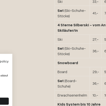
Ski
33,-
6
Set
(Ski-Schuhe-
41,-
7
Stöcke)
4 Sterne Silberski
- vom An
Skiläufer/in
Ski
27,-
5
Set
(Ski-Schuhe-
36,-
6
Stöcke)
policy
Snowboard
Board
29,-
5
n about
Set
(Board-
36,-
6
Schuhe)
Erwachsenenhelm
10,-
1
Kids System bis 10 Jahre