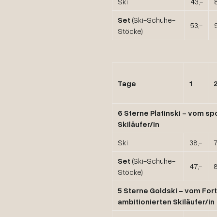
Ski
43,-
Set
(Ski-Schuhe-
53,-
Stöcke)
Tage
1
6 Sterne Platinski
- vom spo
Skiläufer/in
Ski
38,-
7
Set
(Ski-Schuhe-
47,-
8
Stöcke)
5 Sterne Goldski
- vom Fort
ambitionierten Skiläufer/in