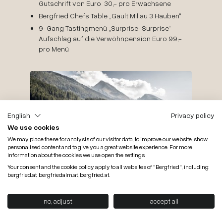
Gutschrift von Euro 30,- pro Erwachsene
Bergfried Chefs Table „Gault Millau 3 Hauben“
9-Gang Tastingmenü „Surprise-Surprise“
Aufschlag auf die Verwöhnpension Euro 99,-
pro Menü
English
Privacy policy
We use cookies
We may place these for analysis of our visitor data, to improve our website, show
personalised content and to give you a great website experience. For more
information about the cookies we use open the settings.
Your consent and the cookie policy apply to all websites of "Bergfried", including:
bergfried.at, bergfriedalm.at, bergfried.at.
no, adjust
accept all