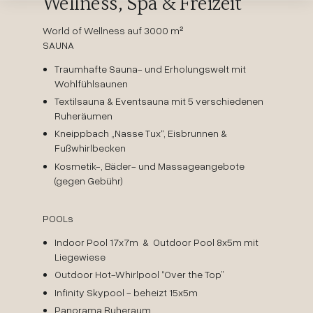
Wellness, Spa & Freizeit
World of Wellness auf 3000 m²
SAUNA
Traumhafte Sauna- und Erholungswelt mit
Wohlfühlsaunen
Textilsauna & Eventsauna mit 5 verschiedenen
Ruheräumen
Kneippbach „Nasse Tux“, Eisbrunnen &
Fußwhirlbecken
Kosmetik-, Bäder- und Massageangebote
(gegen Gebühr)
POOLs
Indoor Pool 17x7m & Outdoor Pool 8x5m mit
Liegewiese
Outdoor Hot-Whirlpool “Over the Top”
Infinity Skypool - beheizt 15x5m
Panorama Ruheraum