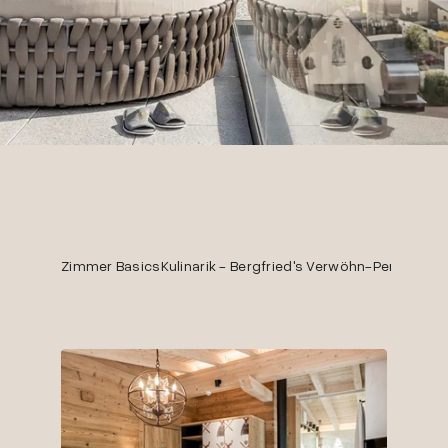
Zimmer Basics
Kulinarik - Bergfried's Verwöhn-Pension
Wel