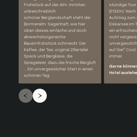
Frühstück auf der Alm. Inmitten
stündige Tour 
unbeschreiblich
(2132m). Nach
schöner Berglandschaft steht die
Aufstieg zum
Bormeralm. Sagenhaft, wie hier
Eiskarsee im T
oben dieses einfache und doch
ein erfrische
abwechslungsreiche
nicht vergesse
Bauernfrühstück schmeckt. Der
unvergesslich
Kaffee, der Tee, original Zillertaler
auf Sie!" Cool
Speck und Bergkäse, die
immer.
Spiegeleier, dazu die frische Bergluft
Gerne können 
... Ein unvergesslicher Start in einen
Hotel auslehe
schönen Tag.