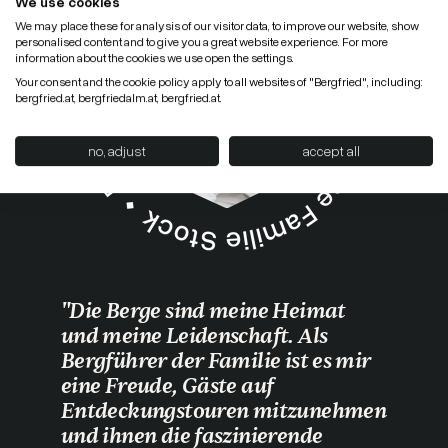
We use cookies
We may place these for analysis of our visitor data, to improve our website, show
personalised content and to give you a great website experience. For more
information about the cookies we use open the settings.
Your consent and the cookie policy apply to all websites of "Bergfried", including:
bergfried.at, bergfriedalm.at, bergfried.at.
no, adjust
accept all
"Die Berge sind meine Heimat
und meine Leidenschaft. Als
Bergführer der Familie ist es mir
eine Freude, Gäste auf
Entdeckungstouren mitzunehmen
und ihnen die faszinierende