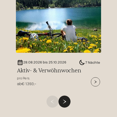
Zeit 
pro Pers
ab
€ 60
28.08.2026 bis 25.10.2026
7 Nächte
Aktiv- & Verwöhnwochen
pro Pers.
ab
€ 1.393,-