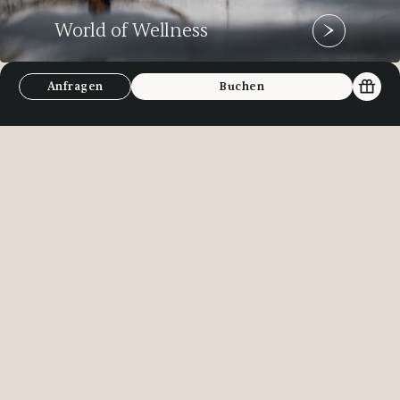
World of Wellness
Anfragen
Buchen
Newsletteranmeldung
Jetzt zu unserem Newsletter anmelden und
keine Bergfried Angebote mehr verpassen und
auf den nächsten Urlaub freuen.
Jetzt anmelden
Kontakt
Aktiv- & Wellnesshotel Bergfried