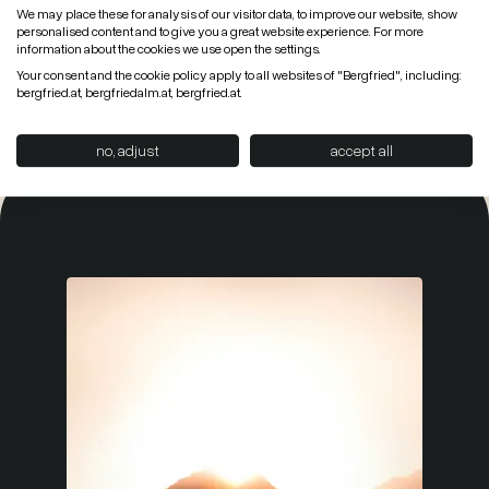
We may place these for analysis of our visitor data, to improve our website, show
hin zur Megawasser Rutsche... & Kinderbetreuung
personalised content and to give you a great website experience. For more
mit Bianca...
information about the cookies we use open the settings.
Your consent and the cookie policy apply to all websites of "Bergfried", including:
bergfried.at, bergfriedalm.at, bergfried.at.
no, adjust
accept all