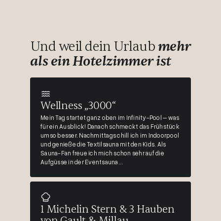
Und weil dein Urlaub
mehr
als ein Hotelzimmer ist
Wellness „3000“
Mein Tag startet ganz oben im Infinity-Pool – was
für ein Ausblick! Danach schmeckt das Frühstück
umso besser. Nachmittags chill ich im Indoorpool
und genieße die Textilsauna mit den Kids. Als
Sauna-Fan freue ich mich schon sehr auf die
Aufgüsse in der Eventsauna...
1 Michelin Stern & 3 Hauben
von Gault & Millau