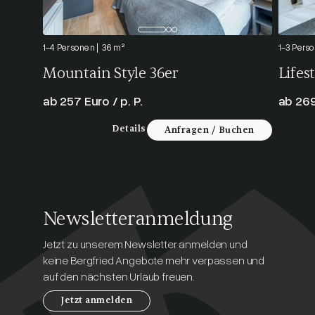
1-4 Personen
36 m²
1-3 Pers
Mountain Style 36er
Lifes
ab 257 Euro / p. P.
ab 269
Details
Anfragen / Buchen
Newsletteranmeldung
Jetzt zu unserem Newsletter anmelden und
keine Bergfried Angebote mehr verpassen und
auf den nächsten Urlaub freuen.
Jetzt anmelden