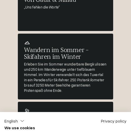
„Uns fehlen die Worte“
Wandern im Sommer –
Skifahren im Winter
Erleben Sie im Sommer wunderbare Bergkulissen
und 250 km Wanderwege unter tiefblauem
Himmel. Im Winter verwandelt sich das Tuxertal
in ein Paradies für Skifahrer. 250 Pistenkilometer
bis auf 3250 Meter Seehöhe garantieren
Pistenspaß ohne Ende.
500m2 Kinderparadies
English
Privacy policy
Bei uns wird Familienfreude GROSS geschrieben.
We use cookies
Hier gibts die Coolen KIDS & TEENS Indoorwelt bis