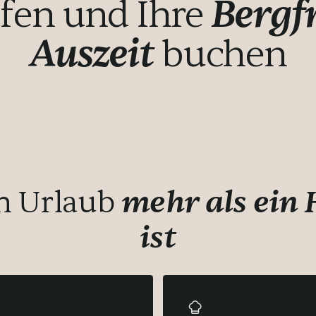
Bergf
fen und Ihre
Auszeit
buchen
in Urlaub
mehr als ein
ist
ty-Pool – was für ein
ühstück umso besser.
 und genieße die Textilsauna