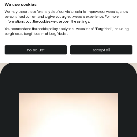
500m2 Kinderparadies
We use cookies
Bei uns wird Familienfreude GROSS geschrieben.
We may place these for analysis of our visitor data, to improve our website, show
Hier gibts die Coolen KIDS & TEENS Indoorwelt bis
personalised content and to give you a great website experience. For more
hin zur Megawasser Rutsche... & Kinderbetreuung
information about the cookies we use open the settings.
mit Bianca...
Your consent and the cookie policy apply to all websites of "Bergfried", including:
bergfried.at, bergfriedalm.at, bergfried.at.
no, adjust
accept all