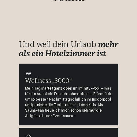
Und weil dein Urlaub
mehr
als ein Hotelzimmer ist
Wellness „3000“
Mein Tag startet ganz oben im Infinity-Pool – was
für ein Ausblick! Danach schmeckt das Frühstück
umso besser. Nachmittags chill ich im Indoorpool
und genieße die Textilsauna mit den Kids. Als
Sauna-Fan freue ich mich schon sehr auf die
Aufgüsse in der Eventsauna...