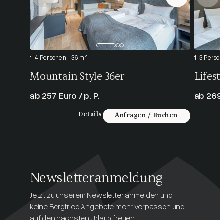
1-4 Personen
36 m²
1-3 Pers
Mountain Style 36er
Lifes
ab 257 Euro / p. P.
ab 269
Details
Anfragen / Buchen
Newsletteranmeldung
Jetzt zu unserem Newsletter anmelden und
keine Bergfried Angebote mehr verpassen und
auf den nächsten Urlaub freuen.