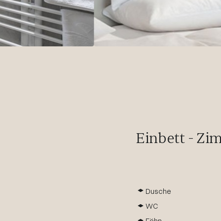
Einbett - Zim
Dusche
WC
Föhn