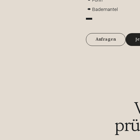
Bademantel
Anfragen
Je
prü