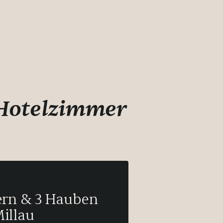
 Hotelzimmer
tern & 3 Hauben
illau