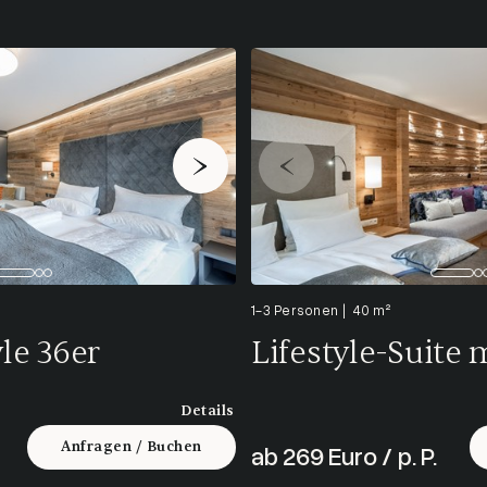
1-3 Personen
40 m²
le 36er
Lifestyle-Suite
Details
Anfragen / Buchen
ab 269 Euro / p. P.