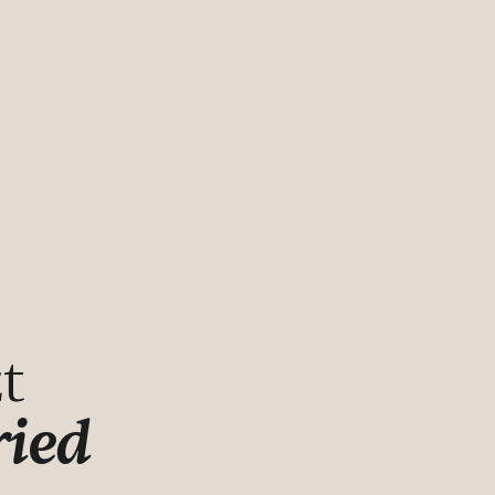
t
ried