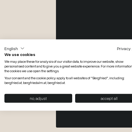
English
Privacy 
We use cookies
Erleben Sie im Sommer wunderbare
We may place these for analysis of our visitor data, to improve our website, show
personalised content and to give you a great website experience. For more informatio
Wanderwege unter tiefblauem Himm
Wandern im So
the cookies we use open the settings.
sich das Tuxertal in ein Paradies für
Skifahren im Wi
Your consent and the cookie policy apply to all websites of "Bergfried", including:
Pistenkilometer bis auf 3250 Meter
bergfried.at, bergfriedalm.at, bergfried.at.
Pistenspaß ohne Ende.
no, adjust
accept all