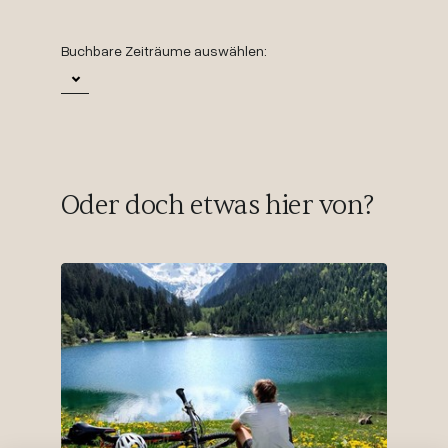
Buchbare Zeiträume auswählen:
Oder doch etwas hier von?
29.
Zeit 
pro Pers
ab
€ 60