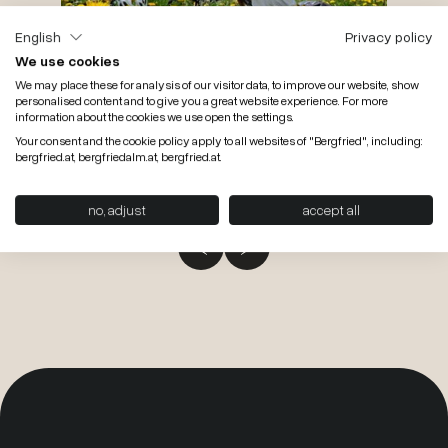
English
Privacy policy
We use cookies
We may place these for analysis of our visitor data, to improve our website, show
28.08.2026 bis 25.10.2026
7 Nächte
personalised content and to give you a great website experience. For more
information about the cookies we use open the settings.
Aktiv- & Verwöhnwochen
Your consent and the cookie policy apply to all websites of "Bergfried", including:
bergfried.at, bergfriedalm.at, bergfried.at.
pro Pers.
ab
€ 1.393,-
no, adjust
accept all