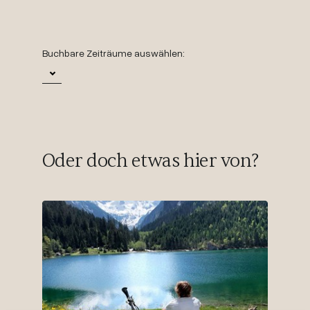
Buchbare Zeiträume auswählen:
Oder doch etwas hier von?
29.
Zeit 
pro Pers
ab
€ 60