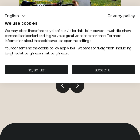
English
Privacy policy
We use cookies
We may place these for analysis of our visitor data, to improve our website, show
personalised content and to give you a great website experience. For more
28.08.2026 bis 25.10.2026
7 Nächte
information about the cookies we use open the settings.
Aktiv- & Verwöhnwochen
Your consent and the cookie policy apply to all websites of "Bergfried", including:
bergfried.at, bergfriedalm.at, bergfried.at.
pro Pers.
ab
€ 1.393,-
no, adjust
accept all